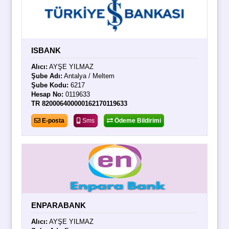
ISBANK
Alıcı:
AYŞE YILMAZ
Şube Adı:
Antalya / Meltem
Şube Kodu:
6217
Hesap No:
0119633
TR 820006400000162170119633
E-posta
Sms
Ödeme Bildirimi
ENPARABANK
Alıcı:
AYŞE YILMAZ