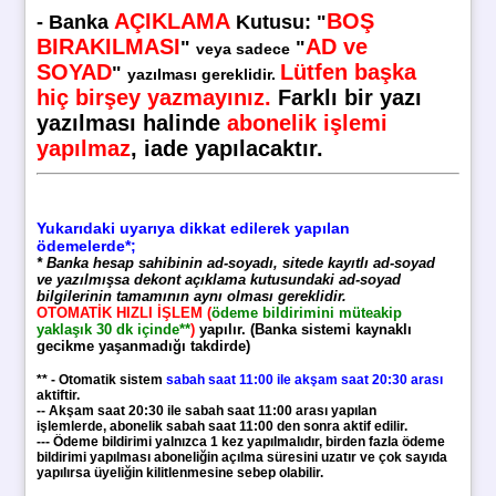
AÇIKLAMA
BOŞ
-
Banka
Kutusu
:
"
BIRAKILMASI
AD ve
"
"
veya sadece
SOYAD
Lütfen başka
"
yazılması gereklidir.
hiç birşey yazmayınız.
Farklı bir yazı
yazılması halinde
abonelik işlemi
yapılmaz
, iade yapılacaktır.
Yukarıdaki uyarıya dikkat edilerek yapılan
ödemelerde*;
* Banka hesap sahibinin ad-soyadı, sitede kayıtlı ad-soyad
ve yazılmışsa dekont açıklama kutusundaki ad-soyad
bilgilerinin tamamının aynı olması gereklidir.
OTOMATİK HIZLI İŞLEM (
ödeme bildirimini müteakip
yaklaşık 30 dk içinde**
)
yapılır. (Banka sistemi kaynaklı
gecikme yaşanmadığı takdirde)
** - Otomatik sistem
sabah saat 11:00 ile akşam saat 20:30 arası
aktiftir.
-- Akşam saat 20:30 ile sabah saat 11:00 arası yapılan
işlemlerde, abonelik sabah saat 11:00 den sonra aktif edilir.
--- Ödeme bildirimi yalnızca 1 kez yapılmalıdır, birden fazla ödeme
bildirimi yapılması aboneliğin açılma süresini uzatır ve çok sayıda
yapılırsa üyeliğin kilitlenmesine sebep olabilir.