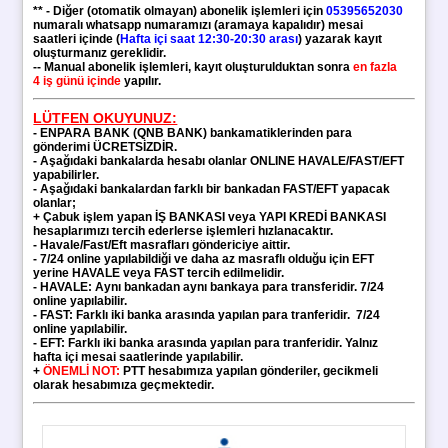
** - Diğer (otomatik olmayan) abonelik işlemleri için
05395652030
numaralı whatsapp numaramızı (aramaya kapalıdır) mesai
saatleri içinde (
Hafta içi saat 12:30-20:30 arası
) yazarak kayıt
oluşturmanız gereklidir.
-- Manual abonelik işlemleri, kayıt oluşturulduktan sonra
en fazla
4 iş günü içinde
yapılır.
LÜTFEN OKUYUNUZ:
-
ENPARA BANK (QNB BANK)
bankamatiklerinden para
gönderimi ÜCRETSİZDİR.
- Aşağıdaki bankalarda hesabı olanlar ONLINE HAVALE/FAST/EFT
yapabilirler.
- Aşağıdaki bankalardan farklı bir bankadan FAST/EFT yapacak
olanlar;
+ Çabuk işlem yapan
İŞ BANKASI veya YAPI KREDİ BANKASI
hesaplarımızı tercih ederlerse işlemleri hızlanacaktır.
- Havale/Fast/Eft masrafları göndericiye aittir.
- 7/24 online yapılabildiği ve daha az masraflı olduğu için EFT
yerine HAVALE veya FAST tercih edilmelidir.
- HAVALE: Aynı bankadan aynı bankaya para transferidir. 7/24
online yapılabilir.
- FAST: Farklı iki banka arasında yapılan para tranferidir.
7/24
online yapılabilir.
- EFT: Farklı iki banka arasında yapılan para tranferidir. Yalnız
hafta içi mesai saatlerinde yapılabilir.
+
ÖNEMLİ NOT:
PTT hesabımıza yapılan gönderiler, gecikmeli
olarak hesabımıza geçmektedir.