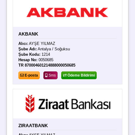
AKBANK
Alıcı:
AYŞE YILMAZ
Şube Adı:
Antalya / Soğuksu
Şube Kodu:
1214
Hesap No:
0050685
TR 870004601214888000050685
E-posta
Sms
Ödeme Bildirimi
ZIRAATBANK