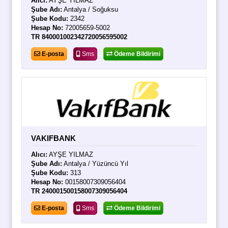
Alıcı:
AYŞE YILMAZ
Şube Adı:
Antalya / Soğuksu
Şube Kodu:
2342
Hesap No:
72005659-5002
TR 840001002342720056595002
E-posta
Sms
Ödeme Bildirimi
VAKIFBANK
Alıcı:
AYŞE YILMAZ
Şube Adı:
Antalya / Yüzüncü Yıl
Şube Kodu:
313
Hesap No:
00158007309056404
TR 240001500158007309056404
E-posta
Sms
Ödeme Bildirimi