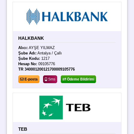
HALKBANK
Alıcı:
AYŞE YILMAZ
Şube Adı:
Antalya / Çallı
Şube Kodu:
1217
Hesap No:
09105776
TR 340001200121700009105776
E-posta
Sms
Ödeme Bildirimi
TEB