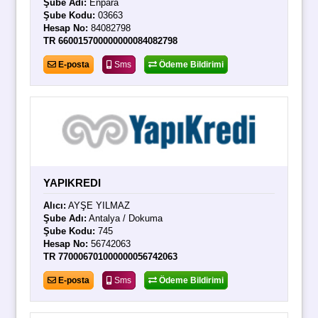
Şube Adı:
Enpara
Şube Kodu:
03663
Hesap No:
84082798
TR 660015700000000084082798
E-posta
Sms
Ödeme Bildirimi
YAPIKREDI
Alıcı:
AYŞE YILMAZ
Şube Adı:
Antalya / Dokuma
Şube Kodu:
745
Hesap No:
56742063
TR 770006701000000056742063
E-posta
Sms
Ödeme Bildirimi