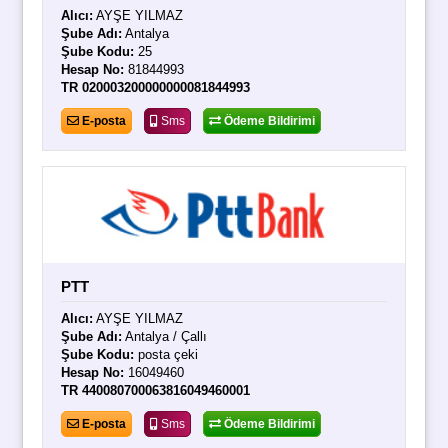
Alıcı:
AYŞE YILMAZ
Şube Adı:
Antalya
Şube Kodu:
25
Hesap No:
81844993
TR 020003200000000081844993
E-posta
Sms
Ödeme Bildirimi
PTT
Alıcı:
AYŞE YILMAZ
Şube Adı:
Antalya / Çallı
Şube Kodu:
posta çeki
Hesap No:
16049460
TR 440080700063816049460001
E-posta
Sms
Ödeme Bildirimi