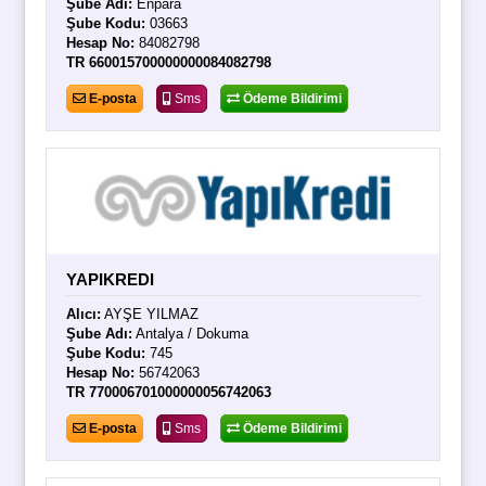
Şube Adı:
Enpara
Şube Kodu:
03663
Hesap No:
84082798
TR 660015700000000084082798
E-posta
Sms
Ödeme Bildirimi
YAPIKREDI
Alıcı:
AYŞE YILMAZ
Şube Adı:
Antalya / Dokuma
Şube Kodu:
745
Hesap No:
56742063
TR 770006701000000056742063
E-posta
Sms
Ödeme Bildirimi