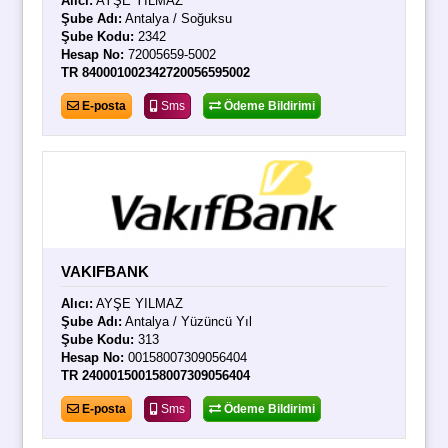
Alıcı:
AYŞE YILMAZ
Şube Adı:
Antalya / Soğuksu
Şube Kodu:
2342
Hesap No:
72005659-5002
TR 840001002342720056595002
E-posta
Sms
Ödeme Bildirimi
VAKIFBANK
Alıcı:
AYŞE YILMAZ
Şube Adı:
Antalya / Yüzüncü Yıl
Şube Kodu:
313
Hesap No:
00158007309056404
TR 240001500158007309056404
E-posta
Sms
Ödeme Bildirimi