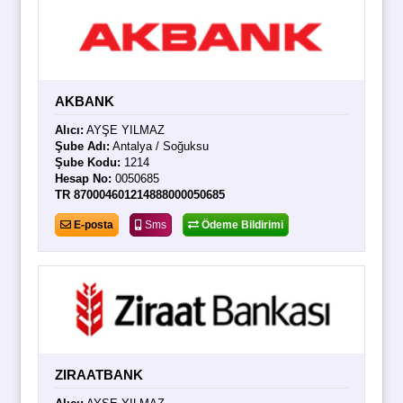
AKBANK
Alıcı:
AYŞE YILMAZ
Şube Adı:
Antalya / Soğuksu
Şube Kodu:
1214
Hesap No:
0050685
TR 870004601214888000050685
E-posta
Sms
Ödeme Bildirimi
ZIRAATBANK