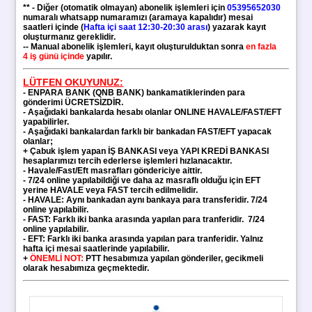
** - Diğer (otomatik olmayan) abonelik işlemleri için
05395652030
numaralı whatsapp numaramızı (aramaya kapalıdır) mesai
saatleri içinde (
Hafta içi saat 12:30-20:30 arası
) yazarak kayıt
oluşturmanız gereklidir.
-- Manual abonelik işlemleri, kayıt oluşturulduktan sonra
en fazla
4 iş günü içinde
yapılır.
LÜTFEN OKUYUNUZ:
-
ENPARA BANK (QNB BANK)
bankamatiklerinden para
gönderimi ÜCRETSİZDİR.
- Aşağıdaki bankalarda hesabı olanlar ONLINE HAVALE/FAST/EFT
yapabilirler.
- Aşağıdaki bankalardan farklı bir bankadan FAST/EFT yapacak
olanlar;
+ Çabuk işlem yapan
İŞ BANKASI veya YAPI KREDİ BANKASI
hesaplarımızı tercih ederlerse işlemleri hızlanacaktır.
- Havale/Fast/Eft masrafları göndericiye aittir.
- 7/24 online yapılabildiği ve daha az masraflı olduğu için EFT
yerine HAVALE veya FAST tercih edilmelidir.
- HAVALE: Aynı bankadan aynı bankaya para transferidir. 7/24
online yapılabilir.
- FAST: Farklı iki banka arasında yapılan para tranferidir.
7/24
online yapılabilir.
- EFT: Farklı iki banka arasında yapılan para tranferidir. Yalnız
hafta içi mesai saatlerinde yapılabilir.
+
ÖNEMLİ NOT:
PTT hesabımıza yapılan gönderiler, gecikmeli
olarak hesabımıza geçmektedir.