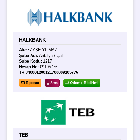
HALKBANK
Alıcı:
AYŞE YILMAZ
Şube Adı:
Antalya / Çallı
Şube Kodu:
1217
Hesap No:
09105776
TR 340001200121700009105776
E-posta
Sms
Ödeme Bildirimi
TEB