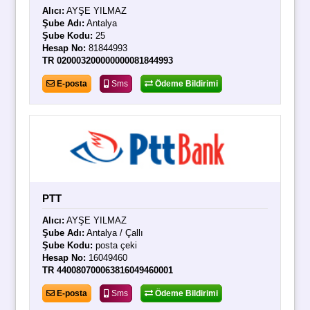
Alıcı:
AYŞE YILMAZ
Şube Adı:
Antalya
Şube Kodu:
25
Hesap No:
81844993
TR 020003200000000081844993
E-posta
Sms
Ödeme Bildirimi
PTT
Alıcı:
AYŞE YILMAZ
Şube Adı:
Antalya / Çallı
Şube Kodu:
posta çeki
Hesap No:
16049460
TR 440080700063816049460001
E-posta
Sms
Ödeme Bildirimi