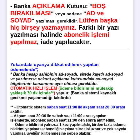
AÇIKLAMA
BOŞ
-
Banka
Kutusu
:
"
BIRAKILMASI
AD ve
"
"
veya sadece
SOYAD
Lütfen başka
"
yazılması gereklidir.
hiç birşey yazmayınız.
Farklı bir yazı
yazılması halinde
abonelik işlemi
yapılmaz
, iade yapılacaktır.
Yukarıdaki uyarıya dikkat edilerek yapılan
ödemelerde*;
* Banka hesap sahibinin ad-soyadı, sitede kayıtlı ad-soyad
ve yazılmışsa dekont açıklama kutusundaki ad-soyad
bilgilerinin tamamının aynı olması gereklidir.
OTOMATİK HIZLI İŞLEM (
ödeme bildirimini müteakip
yaklaşık 30 dk içinde**
)
yapılır. (Banka sistemi kaynaklı
gecikme yaşanmadığı takdirde)
** - Otomatik sistem
sabah saat 11:00 ile akşam saat 20:30 arası
aktiftir.
-- Akşam saat 20:30 ile sabah saat 11:00 arası yapılan
işlemlerde, abonelik sabah saat 11:00 den sonra aktif edilir.
--- Ödeme bildirimi yalnızca 1 kez yapılmalıdır, birden fazla ödeme
bildirimi yapılması aboneliğin açılma süresini uzatır ve çok sayıda
yapılırsa üyeliğin kilitlenmesine sebep olabilir.