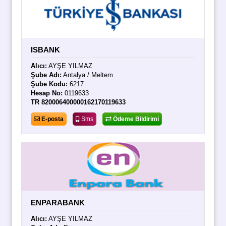
ISBANK
Alıcı:
AYŞE YILMAZ
Şube Adı:
Antalya / Meltem
Şube Kodu:
6217
Hesap No:
0119633
TR 820006400000162170119633
E-posta
Sms
Ödeme Bildirimi
ENPARABANK
Alıcı:
AYŞE YILMAZ