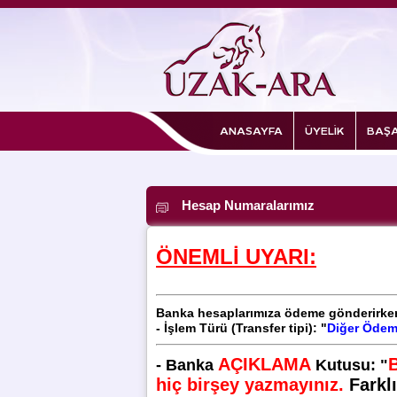
ANASAYFA
ÜYELİK
BAŞA
Hesap Numaralarımız
ÖNEMLİ UYARI:
Banka hesaplarımıza ödeme gönderirke
- İşlem Türü (
Transfer tipi): "
Diğer Ödem
AÇIKLAMA
-
Banka
Kutusu
:
"
hiç birşey yazmayınız.
Farkl