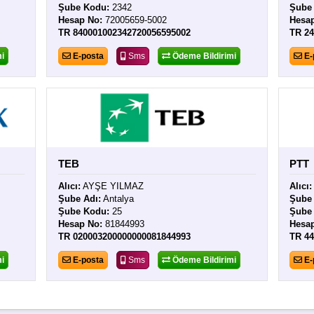
Şube Kodu:
2342
Şube
Hesap No:
72005659-5002
Hesa
TR 840001002342720056595002
TR 2
i
E-posta
Sms
Ödeme Bildirimi
E-
TEB
PTT
Alıcı:
AYŞE YILMAZ
Alıcı:
Şube Adı:
Antalya
Şube 
Şube Kodu:
25
Şube
Hesap No:
81844993
Hesa
TR 020003200000000081844993
TR 4
i
E-posta
Sms
Ödeme Bildirimi
E-