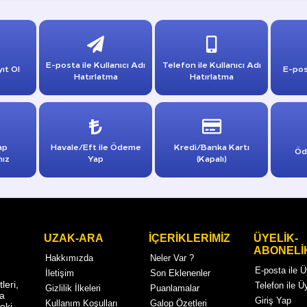
E-posta ile Kullanıcı Adı
Telefon ile Kullanıcı Adı
ıt Ol
E-pos
Hatırlatma
Hatırlatma
ap
Havale/Eft ile Ödeme
Kredi/Banka Kartı
Öd
mız
Yap
(Kapalı)
UZAK-ARA
İÇERİKLERİMİZ
ÜYELİK-
ABONELİ
Hakkımızda
Neler Var ?
E-posta ile 
İletişim
Son Eklenenler
eri,
Telefon ile Ü
Gizlilik İlkeleri
Puanlamalar
ma
Giriş Yap
Kullanım Koşulları
Galop Özetleri
eki