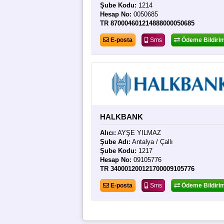
Şube Kodu:
1214
Hesap No:
0050685
TR 870004601214888000050685
E-posta
Sms
Ödeme Bildirim
HALKBANK
Alıcı:
AYŞE YILMAZ
Şube Adı:
Antalya / Çallı
Şube Kodu:
1217
Hesap No:
09105776
TR 340001200121700009105776
E-posta
Sms
Ödeme Bildirim