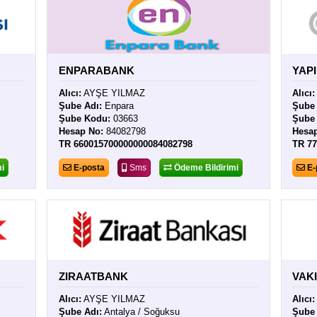
ENPARABANK
YAP
Alıcı:
AYŞE YILMAZ
Alıcı:
Şube Adı:
Enpara
Şube 
Şube Kodu:
03663
Şube
Hesap No:
84082798
Hesa
TR 660015700000000084082798
TR 7
i
E-posta
Sms
Ödeme Bildirimi
E-
ZIRAATBANK
VAK
Alıcı:
AYŞE YILMAZ
Alıcı:
Şube Adı:
Antalya / Soğuksu
Şube 