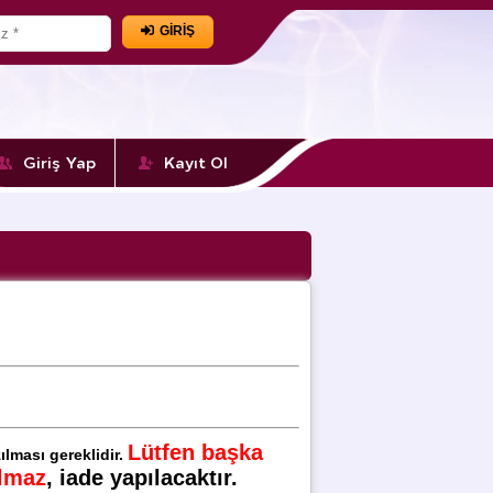
GİRİŞ
Giriş Yap
Kayıt Ol
Lütfen başka
ılması gereklidir.
ılmaz
, iade yapılacaktır.