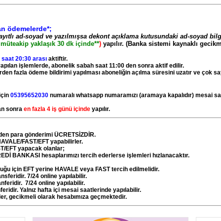
lan ödemelerde*;
ayıtlı ad-soyad ve yazılmışsa dekont açıklama kutusundaki ad-soyad bilg
müteakip yaklaşık 30 dk içinde**
)
yapılır. (Banka sistemi kaynaklı gecik
 saat 20:30 arası
aktiftir.
apılan işlemlerde, abonelik sabah saat 11:00 den sonra aktif edilir.
birden fazla ödeme bildirimi yapılması aboneliğin açılma süresini uzatır ve çok s
için
05395652030
numaralı whatsapp numaramızı (aramaya kapalıdır) mesai saat
tan sonra
en fazla 4 iş günü içinde
yapılır.
den para gönderimi ÜCRETSİZDİR.
HAVALE/FAST/EFT yapabilirler.
ST/EFT yapacak olanlar;
İ BANKASI hesaplarımızı tercih ederlerse işlemleri hızlanacaktır.
olduğu için EFT yerine HAVALE veya FAST tercih edilmelidir.
eridir. 7/24 online yapılabilir.
nferidir.
7/24 online yapılabilir.
eridir. Yalnız hafta içi mesai saatlerinde yapılabilir.
er, gecikmeli olarak hesabımıza geçmektedir.