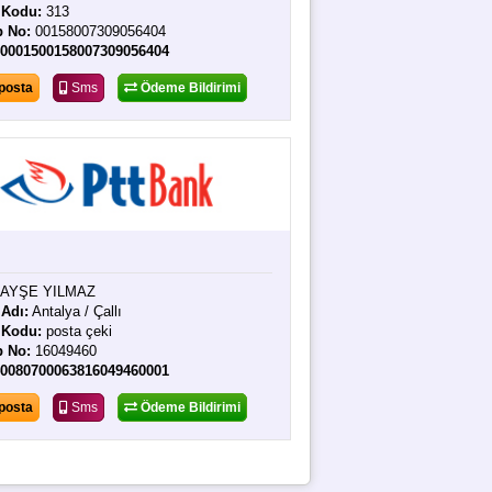
 Kodu:
313
p No:
00158007309056404
40001500158007309056404
posta
Sms
Ödeme Bildirimi
AYŞE YILMAZ
Adı:
Antalya / Çallı
 Kodu:
posta çeki
p No:
16049460
40080700063816049460001
posta
Sms
Ödeme Bildirimi