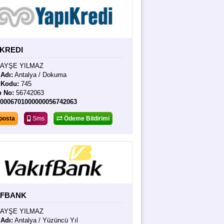
IKREDI
AYŞE YILMAZ
Adı:
Antalya / Dokuma
 Kodu:
745
p No:
56742063
70006701000000056742063
posta
Sms
Ödeme Bildirimi
IFBANK
AYŞE YILMAZ
Adı:
Antalya / Yüzüncü Yıl