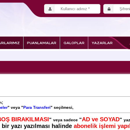
RILARIMIZ
PUANLAMALAR
GALOPLAR
YAZARLAR
n;
eler
" veya "
Para Transferi
" seçilmesi,
BOŞ BIRAKILMASI
AD ve SOYAD
"
"
"
veya sadece
yaz
ı bir yazı yazılması halinde
abonelik işlemi yap