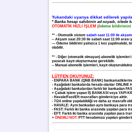
Yukarıdaki uyarıya dikkat edilerek yapı
* Banka hesap sahibinin ad-soyadı, sitede k
OTOMATİK HIZLI İŞLEM (
ödeme bildirimini 
** - Otomatik sistem
sabah saat 11:00 ile akşam
-- Akşam saat 20:30 ile sabah saat 11:00 arası y
--- Ödeme bildirimi yalnızca 1 kez yapılmalıdır, 
olabilir.
** - Diğer (otomatik olmayan) abonelik işlemleri 
yazarak kayıt oluşturmanız gereklidir.
-- Manual abonelik işlemleri, kayıt oluşturulduk
LÜTFEN OKUYUNUZ:
-
ENPARA BANK (QNB BANK)
bankamatiklerin
- Aşağıdaki bankalarda hesabı olanlar ONLINE 
- Aşağıdaki bankalardan farklı bir bankadan FA
+ Çabuk işlem yapan
İŞ BANKASI veya YAPI KRED
- Havale/Fast/Eft masrafları göndericiye aittir.
- 7/24 online yapılabildiği ve daha az masraflı 
- HAVALE: Aynı bankadan aynı bankaya para transf
- FAST: Farklı iki banka arasında yapılan para tra
- EFT: Farklı iki banka arasında yapılan para tranf
+
ÖNEMLİ NOT:
PTT hesabımıza yapılan gönderil