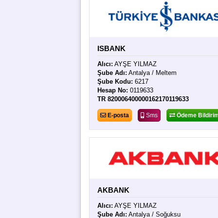
ISBANK
Alıcı:
AYŞE YILMAZ
Şube Adı:
Antalya / Meltem
Şube Kodu:
6217
Hesap No:
0119633
TR 820006400000162170119633
E-posta
Sms
Ödeme Bildirim
AKBANK
Alıcı:
AYŞE YILMAZ
Şube Adı:
Antalya / Soğuksu