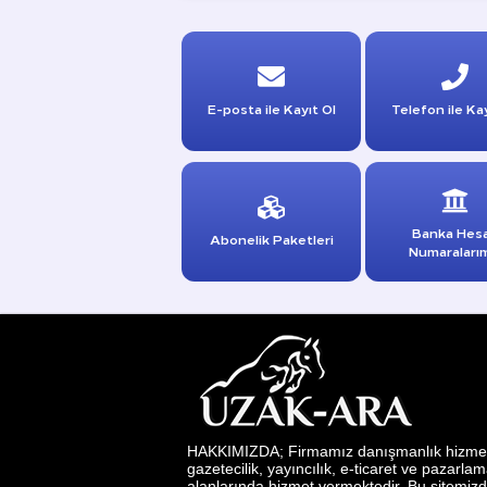
E-posta ile Kayıt Ol
Telefon ile Kay
Banka Hes
Abonelik Paketleri
Numaraları
HAKKIMIZDA; Firmamız danışmanlık hizmetl
gazetecilik, yayıncılık, e-ticaret ve pazarla
alanlarında hizmet vermektedir. Bu sitemizd