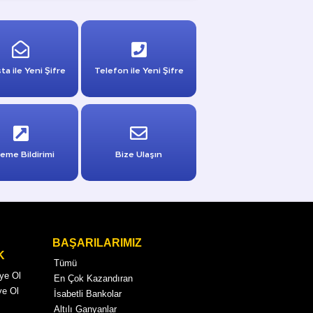
ta ile Yeni Şifre
Telefon ile Yeni Şifre
eme Bildirimi
Bize Ulaşın
BAŞARILARIMIZ
K
Tümü
Üye Ol
En Çok Kazandıran
ye Ol
İsabetli Bankolar
Altılı Ganyanlar