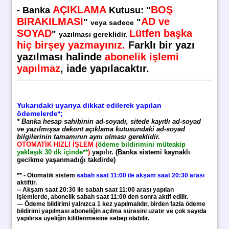
AÇIKLAMA
BOŞ
-
Banka
Kutusu
:
"
BIRAKILMASI
AD ve
"
"
veya sadece
SOYAD
Lütfen başka
"
yazılması gereklidir.
hiç birşey yazmayınız.
Farklı bir yazı
yazılması halinde
abonelik işlemi
yapılmaz
, iade yapılacaktır.
Yukarıdaki uyarıya dikkat edilerek yapılan
ödemelerde*;
* Banka hesap sahibinin ad-soyadı, sitede kayıtlı ad-soyad
ve yazılmışsa dekont açıklama kutusundaki ad-soyad
bilgilerinin tamamının aynı olması gereklidir.
OTOMATİK HIZLI İŞLEM (
ödeme bildirimini müteakip
yaklaşık 30 dk içinde**
)
yapılır. (Banka sistemi kaynaklı
gecikme yaşanmadığı takdirde)
** - Otomatik sistem
sabah saat 11:00 ile akşam saat 20:30 arası
aktiftir.
-- Akşam saat 20:30 ile sabah saat 11:00 arası yapılan
işlemlerde, abonelik sabah saat 11:00 den sonra aktif edilir.
--- Ödeme bildirimi yalnızca 1 kez yapılmalıdır, birden fazla ödeme
bildirimi yapılması aboneliğin açılma süresini uzatır ve çok sayıda
yapılırsa üyeliğin kilitlenmesine sebep olabilir.