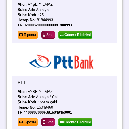
Alıcı:
AYŞE YILMAZ
Şube Adı:
Antalya
Şube Kodu:
25
Hesap No:
81844993
TR 020003200000000081844993
E-posta
Sms
Ödeme Bildirimi
PTT
Alıcı:
AYŞE YILMAZ
Şube Adı:
Antalya / Çallı
Şube Kodu:
posta çeki
Hesap No:
16049460
TR 440080700063816049460001
E-posta
Sms
Ödeme Bildirimi