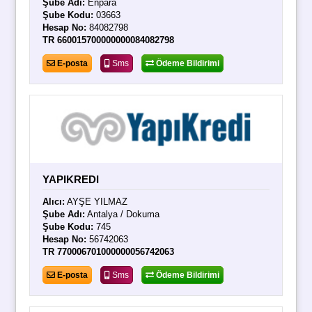
Şube Adı:
Enpara
Şube Kodu:
03663
Hesap No:
84082798
TR 660015700000000084082798
E-posta
Sms
Ödeme Bildirimi
YAPIKREDI
Alıcı:
AYŞE YILMAZ
Şube Adı:
Antalya / Dokuma
Şube Kodu:
745
Hesap No:
56742063
TR 770006701000000056742063
E-posta
Sms
Ödeme Bildirimi