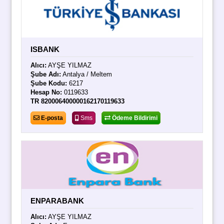
ISBANK
Alıcı:
AYŞE YILMAZ
Şube Adı:
Antalya / Meltem
Şube Kodu:
6217
Hesap No:
0119633
TR 820006400000162170119633
E-posta
Sms
Ödeme Bildirimi
ENPARABANK
Alıcı:
AYŞE YILMAZ