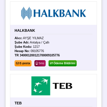
HALKBANK
Alıcı:
AYŞE YILMAZ
Şube Adı:
Antalya / Çallı
Şube Kodu:
1217
Hesap No:
09105776
TR 340001200121700009105776
E-posta
Sms
Ödeme Bildirimi
TEB