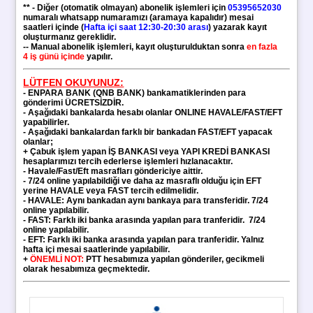
** - Diğer (otomatik olmayan) abonelik işlemleri için
05395652030
numaralı whatsapp numaramızı (aramaya kapalıdır) mesai
saatleri içinde (
Hafta içi saat 12:30-20:30 arası
) yazarak kayıt
oluşturmanız gereklidir.
-- Manual abonelik işlemleri, kayıt oluşturulduktan sonra
en fazla
4 iş günü içinde
yapılır.
LÜTFEN OKUYUNUZ:
-
ENPARA BANK (QNB BANK)
bankamatiklerinden para
gönderimi ÜCRETSİZDİR.
- Aşağıdaki bankalarda hesabı olanlar ONLINE HAVALE/FAST/EFT
yapabilirler.
- Aşağıdaki bankalardan farklı bir bankadan FAST/EFT yapacak
olanlar;
+ Çabuk işlem yapan
İŞ BANKASI veya YAPI KREDİ BANKASI
hesaplarımızı tercih ederlerse işlemleri hızlanacaktır.
- Havale/Fast/Eft masrafları göndericiye aittir.
- 7/24 online yapılabildiği ve daha az masraflı olduğu için EFT
yerine HAVALE veya FAST tercih edilmelidir.
- HAVALE: Aynı bankadan aynı bankaya para transferidir. 7/24
online yapılabilir.
- FAST: Farklı iki banka arasında yapılan para tranferidir.
7/24
online yapılabilir.
- EFT: Farklı iki banka arasında yapılan para tranferidir. Yalnız
hafta içi mesai saatlerinde yapılabilir.
+
ÖNEMLİ NOT:
PTT hesabımıza yapılan gönderiler, gecikmeli
olarak hesabımıza geçmektedir.