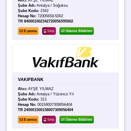
Alıcı:
AYŞE YILMAZ
Şube Adı:
Antalya / Soğuksu
Şube Kodu:
2342
Hesap No:
72005659-5002
TR 840001002342720056595002
E-posta
Sms
Ödeme Bildirimi
VAKIFBANK
Alıcı:
AYŞE YILMAZ
Şube Adı:
Antalya / Yüzüncü Yıl
Şube Kodu:
313
Hesap No:
00158007309056404
TR 240001500158007309056404
E-posta
Sms
Ödeme Bildirimi