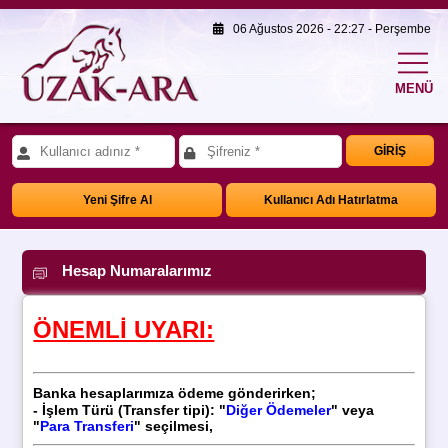
06 Ağustos 2026 - 22:27 - Perşembe
MENÜ
GİRİŞ
Yeni Şifre Al
Kullanıcı Adı Hatırlatma
Hesap Numaralarımız
ÖNEMLİ UYARI:
Banka hesaplarımıza ödeme gönderirken;
- İşlem Türü (
Transfer tipi): "
Diğer Ödemeler
" veya
"
Para Transferi
" seçilmesi,