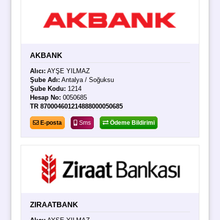
AKBANK
Alıcı:
AYŞE YILMAZ
Şube Adı:
Antalya / Soğuksu
Şube Kodu:
1214
Hesap No:
0050685
TR 870004601214888000050685
E-posta
Sms
Ödeme Bildirimi
ZIRAATBANK